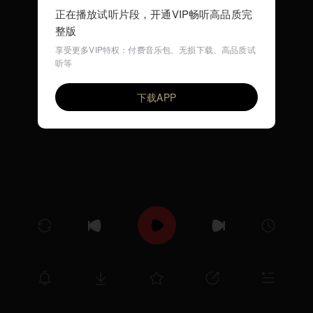
正在播放试听片段，开通VIP畅听高品质完
整版
享受更多VIP特权：付费音乐包、无损下载、高品质试
听等
世上只有妈妈好（早教儿歌）
VIP
环尼宝贝儿歌
下载APP