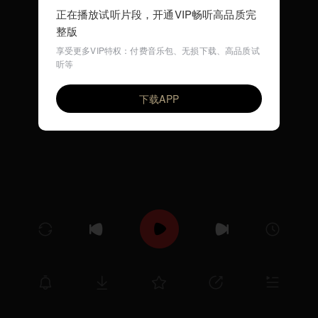
正在播放试听片段，开通VIP畅听高品质完
整版
享受更多VIP特权：付费音乐包、无损下载、高品质试
听等
我的好妈妈 (早教儿歌)
VIP
环尼宝贝儿歌
下载APP