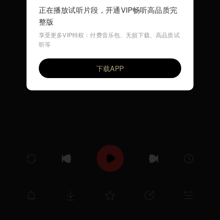
正在播放试听片段，开通VIP畅听高品质完
整版
享受更多VIP特权：付费音乐包、无损下载、高品质试
听等
小火车 (早教儿歌)
VIP
环尼宝贝儿歌
下载APP