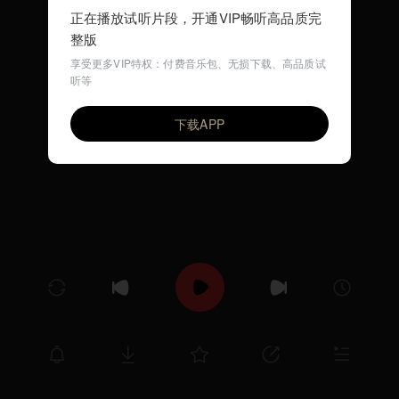
正在播放试听片段，开通VIP畅听高品质完
整版
享受更多VIP特权：付费音乐包、无损下载、高品质试
听等
小星星 (早教儿歌)
VIP
环尼宝贝儿歌
下载APP