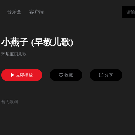
音乐盒
客户端
小燕子 (早教儿歌)
环尼宝贝儿歌
立即播放
收藏
分享



暂无歌词