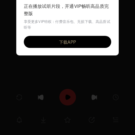
正在播放试听片段，开通VIP畅听高品质完
整版
享受更多VIP特权：付费音乐包、无损下载、高品质试
听等
穿衣歌 (流行儿歌)
VIP
环尼宝贝儿歌
下载APP