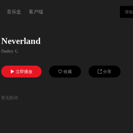
音乐盒
客户端
Neverland
Dudley G
立即播放
收藏
分享



暂无歌词