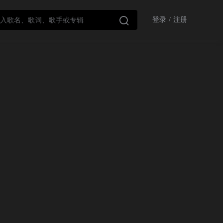

登录
/
注册