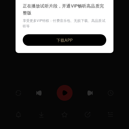
正在播放试听片段，开通VIP畅听高品质完
整版
享受更多VIP特权：付费音乐包、无损下载、高品质试
听等
Cast Shadows
VIP
Luna combo
下载APP