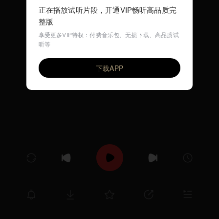
正在播放试听片段，开通VIP畅听高品质完
整版
享受更多VIP特权：付费音乐包、无损下载、高品质试
听等
有时候
VIP
李跃君
老朴
下载APP