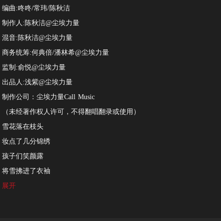
编曲:咚咚/常玮/陈秋洁
制作人:陈秋洁@尘埃力量
混音:陈秋洁@尘埃力量
商务统筹:何典倍/潘林希@尘埃力量
监制:俞悦@尘埃力量
出品人:浅紫@尘埃力量
制作公司：尘埃力量Call Music
（未经著作权人许可，不得翻唱翻录或使用）
雪花落在枝头
妆点了几分锦绣
孩子们笑颜露
将雪拂进了衣袖
我望着窗外
展开
你消失在眼眸
忆起往昔