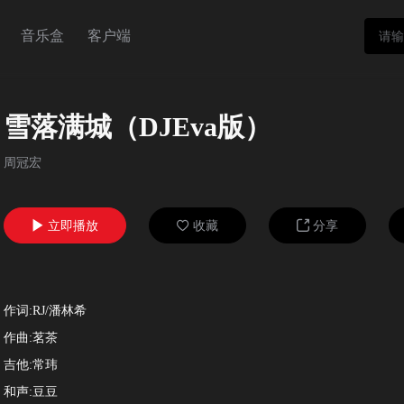
音乐盒
客户端
雪落满城（DJEva版）
周冠宏
立即播放
收藏
分享



作词:RJ/潘林希
作曲:茗茶
吉他:常玮
和声:豆豆