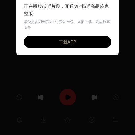
正在播放试听片段，开通VIP畅听高品质完
整版
享受更多VIP特权：付费音乐包、无损下载、高品质试
听等
shanbo liang
VIP
zhuque
下载APP