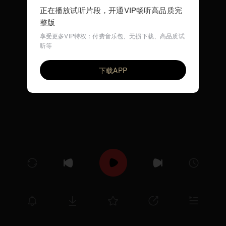
正在播放试听片段，开通VIP畅听高品质完
整版
享受更多VIP特权：付费音乐包、无损下载、高品质试
听等
功夫 Kung Fu
VIP
HYPER SLASH超级斩
下载APP