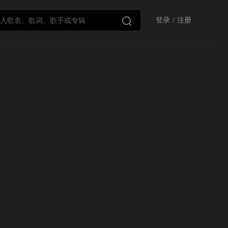

登录
/
注册