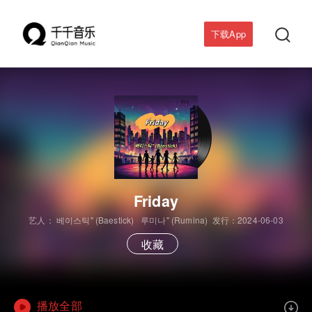

下载App
Friday
艺人：
베이스틱" (Baestick)
루미나" (Rumina)
发行：2024-06-03
收藏
播放全部