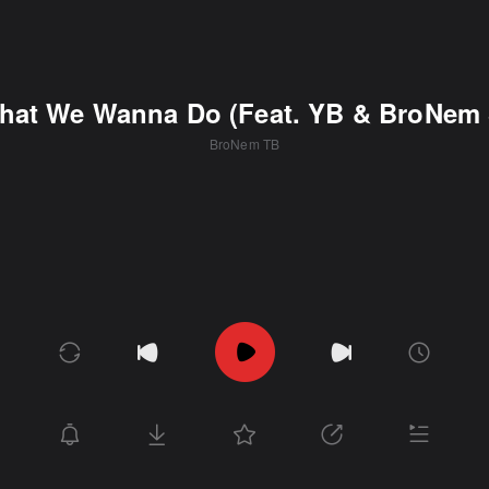
at We Wanna Do (Feat. YB & BroNem 
BroNem TB