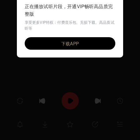
正在播放试听片段，开通VIP畅听高品质完
整版
享受更多VIP特权：付费音乐包、无损下载、高品质试
听等
they know me
VIP
Glock黄九龙
李鑫StarraLee
下载APP