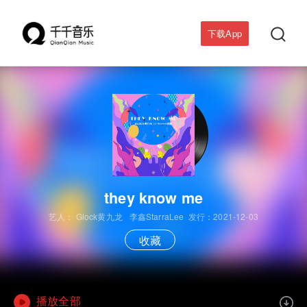

下载App
they know me
艺人：
Glock黄九龙
李鑫StarraLee
发行：2021-12-03
收藏
播放全部