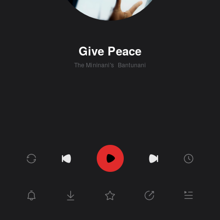
Give Peace
The Mininani's
Bantunani