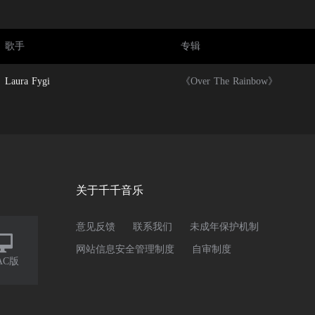
家一些温暖，引领大家期许一个崭新的未来。沉下心来重新品味，在上个
歌手
专辑
Laura Fygi
《Over The Rainbow》
关于千千音乐
意见反馈
联系我们
未成年保护机制

网站信息安全管理制度
自审制度
AC版