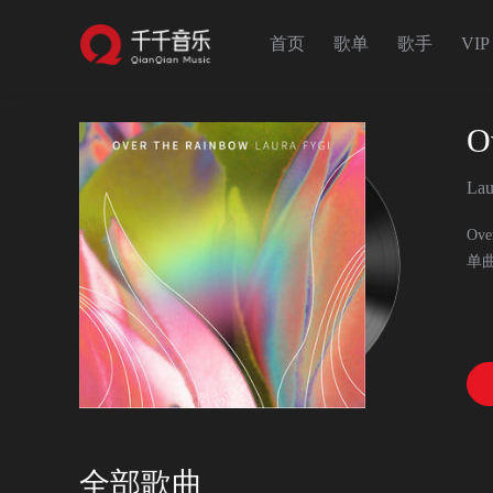
首页
歌单
歌手
VIP
O
Lau
Ove
单
“S
部
这
当
全部歌曲