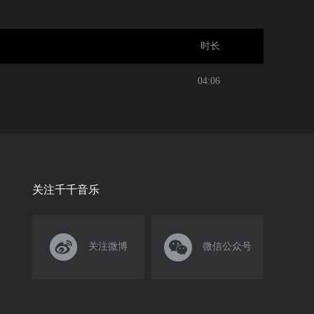
世纪的经典里，织一个浮想联翩的梦吧……
时长
04:06
关注千千音乐


关注微博
微信公众号