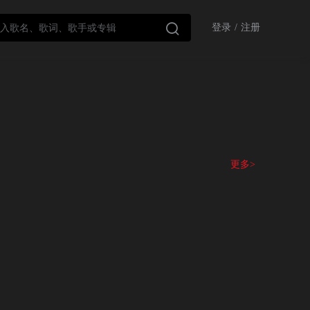

登录
/
注册
更多>
有个高高的地方）。”这首非常经典的爵士乐作品，旋律简单，意境朦胧，不仅在多
代又一代人的童年，也被一代代人不断演绎。Laura Fygi
份特别礼物。
。2020全球疫情仍未好转，希望这首歌能在这个特别的时期，带给