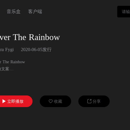
音乐盒
客户端
ver The Rainbow
ra Fygi
2020-06-05发行
r The Rainbow
曲文案
omewhere over the rainbow way up high（彩虹之上，
立即播放
收藏
分享



电影中作为插曲出现，而且也是原版童话电影《绿野仙踪》的主题曲，陪伴了一
版歌曲，回想经典之时，融入了自己的情感与理解，是送给中国乐迷的一
Laura Fygi轻柔而浪漫的歌声传来，那色彩斑斓的童年记忆也飘摇而至