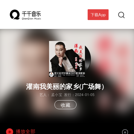

下载App
灌南我美丽的家乡(广场舞）
艺人：
孟小宝
发行：2024-01-05
收藏
播放全部