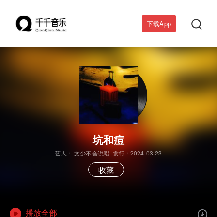

下载App
坑和痘
艺人：
文少不会说唱
发行：2024-03-23
收藏
播放全部