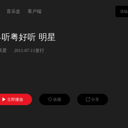
音乐盒
客户端
粤听粤好听 明星
跃君
2011-07-11发行
立即播放
收藏
分享


