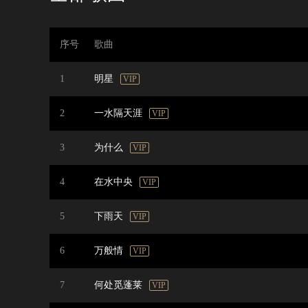
序号
歌曲
1
明星
VIP
2
一水隔天涯
VIP
3
为什么
VIP
4
在水中央
VIP
5
下雨天
VIP
6
万般情
VIP
7
何处觅蓬莱
VIP