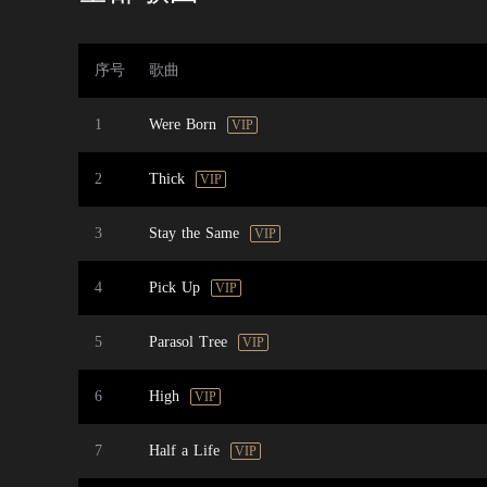
序号
歌曲
1
Were Born
VIP
2
Thick
VIP
3
Stay the Same
VIP
4
Pick Up
VIP
5
Parasol Tree
VIP
6
High
VIP
7
Half a Life
VIP