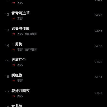
姜苏
VIP
青青河边草
12
04:20
姜苏
VIP
娜鲁湾情歌
13
03:45
姜苏
/
伽菲珈而
VIP
一剪梅
14
04:00
姜苏
/
伽菲珈而
VIP
滚滚红尘
15
04:02
姜苏
VIP
绣红旗
16
04:51
姜苏
VIP
花好月圆夜
17
04:08
姜苏
VIP
女儿情