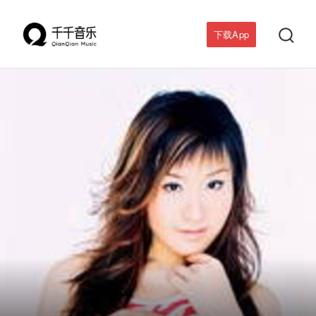

下载App