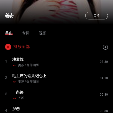
姜苏
关注
单曲
专辑
视频
播放全部
地道战
1
03:30
姜苏
/
伽菲珈而
VIP
毛主席的话儿记心上
2
04:10
姜苏
/
伽菲珈而
VIP
一条路
3
05:30
姜苏
VIP
乡恋
4
03:38