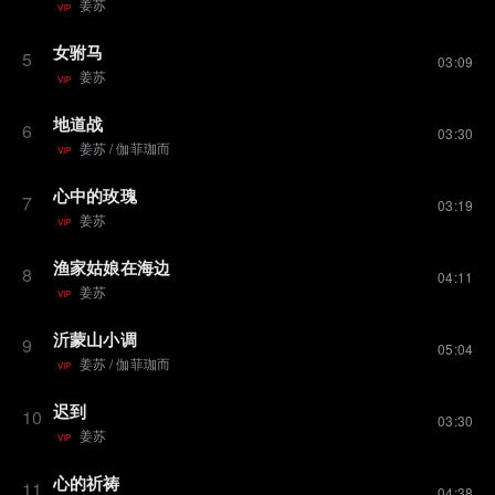
姜苏
VIP
女驸马
5
03:09
姜苏
VIP
地道战
6
03:30
姜苏
/
伽菲珈而
VIP
心中的玫瑰
7
03:19
姜苏
VIP
渔家姑娘在海边
8
04:11
姜苏
VIP
沂蒙山小调
9
05:04
姜苏
/
伽菲珈而
VIP
迟到
10
03:30
姜苏
VIP
心的祈祷
11
04:38