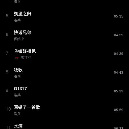
洛兵
朔望之归
5
05:35
洛兵
快递兄弟
6
04:59
侯皓中
乌镇好相见
7
04:39
洛可可
VIP
牧歌
8
04:43
洛兵
G1317
9
05:39
洛兵
写错了一首歌
10
05:59
洛兵
水滴
11
06:33