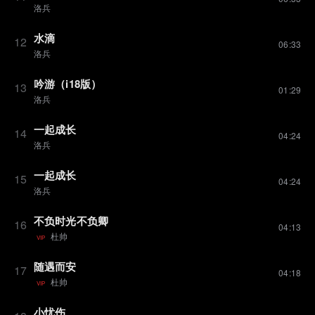
洛兵
水滴
12
06:33
洛兵
吟游（i18版）
13
01:29
洛兵
一起成长
14
04:24
洛兵
一起成长
15
04:24
洛兵
不负时光不负卿
16
04:13
杜帅
VIP
随遇而安
17
04:18
杜帅
VIP
小忧伤