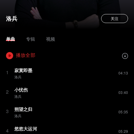
洛兵
关注
单曲
专辑
视频
播放全部
寂寞即墨
1
04:13
洛兵
小忧伤
2
03:40
洛兵
朔望之归
3
05:35
洛兵
悠悠大运河
4
05:29