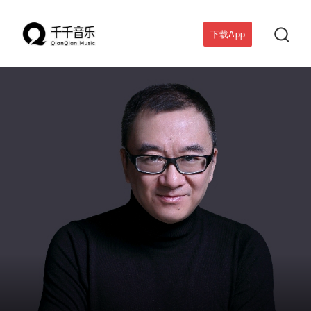

下载App