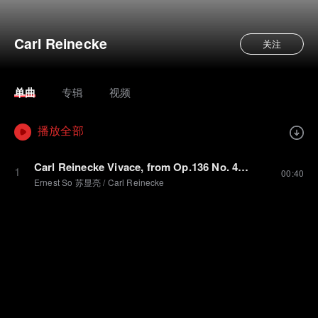
Carl Reinecke
关注
单曲
专辑
视频
播放全部
Carl Reinecke Vivace, from Op.136 No. 4, (Grade 3 A8)
1
00:40
Ernest So 苏显亮
/
Carl Reinecke