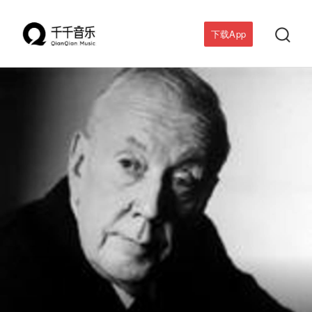

下载App