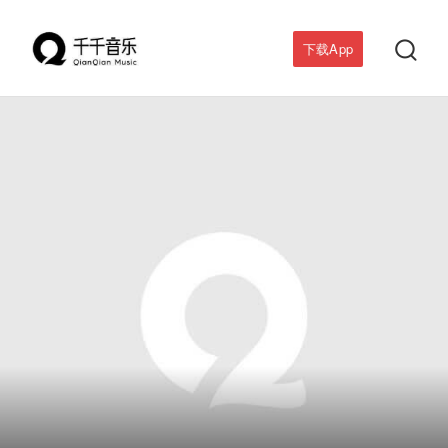

下载App