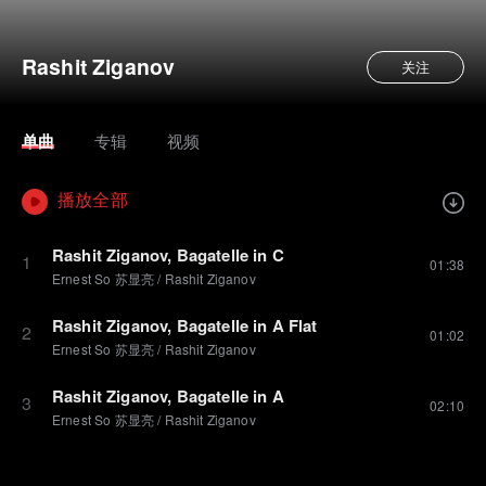
Rashit Ziganov
关注
单曲
专辑
视频
播放全部
Rashit Ziganov, Bagatelle in C
1
01:38
Ernest So 苏显亮
/
Rashit Ziganov
Rashit Ziganov, Bagatelle in A Flat
2
01:02
Ernest So 苏显亮
/
Rashit Ziganov
Rashit Ziganov, Bagatelle in A
3
02:10
Ernest So 苏显亮
/
Rashit Ziganov