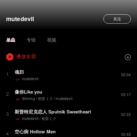
mutedevil
关注
单曲
专辑
视频
播放全部
魂归
1
02:04
mutedevil
VIP
像你Like you
2
03:17
Shining
/
初音ミク
/
mutedevil
VIP
斯普特尼克恋人 Sputnik Sweetheart
3
02:22
mutedevil
/
初音ミク
VIP
空心病 Hollow Men
4
02:42