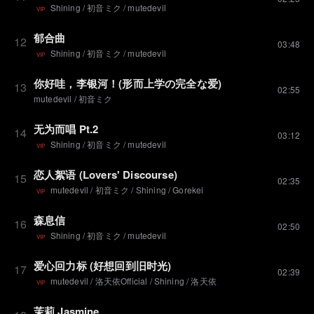
Shining
/
初音ミク
/
mutedevil
VIP
郁合曲
12
03:48
Shining
/
初音ミク
/
mutedevil
VIP
你好哇，李银河！(形而上学の完全な爱)
13
02:55
mutedevil
/
初音ミク
无为而唱 Pt.2
14
03:12
Shining
/
初音ミク
/
mutedevil
VIP
恋人絮语 (Lovers' Discourse)
15
02:35
mutedevil
/
初音ミク
/
Shining
/
Gorekei
VIP
森息信
16
02:50
Shining
/
初音ミク
/
mutedevil
VIP
爱心回力标 (好想回到旧时光)
17
02:39
mutedevil
/
洛天依Official
/
Shining
/
洛天依
VIP
茉莉 Jasmine