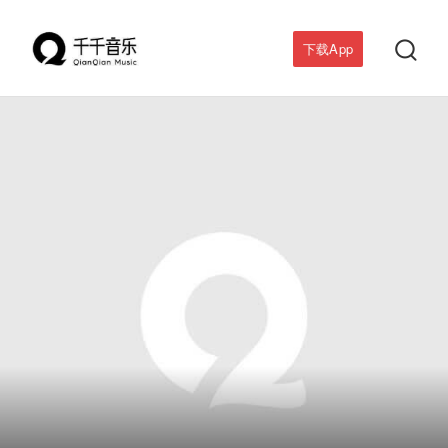

下载App