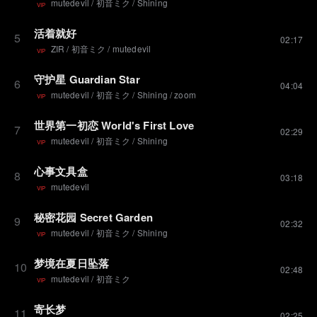
mutedevil
/
初音ミク
/
Shining
VIP
活着就好
5
02:17
ZIR
/
初音ミク
/
mutedevil
VIP
守护星 Guardian Star
6
04:04
mutedevil
/
初音ミク
/
Shining
/
zoom
VIP
世界第一初恋 World's First Love
7
02:29
mutedevil
/
初音ミク
/
Shining
VIP
心事文具盒
8
03:18
mutedevil
VIP
秘密花园 Secret Garden
9
02:32
mutedevil
/
初音ミク
/
Shining
VIP
梦境在夏日坠落
10
02:48
mutedevil
/
初音ミク
VIP
寄长梦
11
02:25