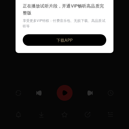
正在播放试听片段，开通VIP畅听高品质完
整版
享受更多VIP特权：付费音乐包、无损下载、高品质试
听等
春の歌（メンデルスゾーン）
VIP
エヴァ・ポブウォツカ（ピアノ）
下载APP