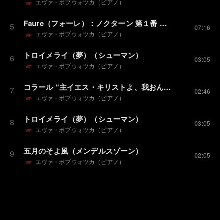
エヴァ・ポブウォツカ（ピアノ）
VIP
Faure（フォーレ）：ノクターン 第１番 変ホ短調
5
07:16
エヴァ・ポブウォツカ（ピアノ）
VIP
トロイメライ（夢）（シューマン）
6
03:05
エヴァ・ポブウォツカ（ピアノ）
VIP
コラール “主イエス・キリストよ、我おん身を呼ぶ” BWV639 （J.S.バッハ/ケンプ 編）
7
02:46
エヴァ・ポブウォツカ（ピアノ）
VIP
トロイメライ（夢）（シューマン）
8
03:05
エヴァ・ポブウォツカ（ピアノ）
VIP
五月のそよ風（メンデルスゾーン）
9
02:05
エヴァ・ポブウォツカ（ピアノ）
VIP