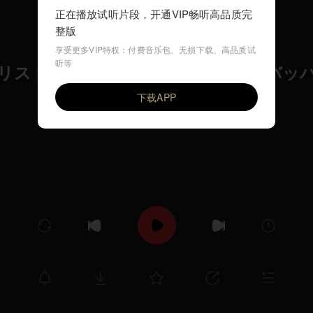
正在播放试听片段，开通VIP畅听高品质完
整版
享受更多VIP特权：付费音乐包、无损下载、高品质试
听等
リストよ、我おん身をよぶ（J.S．バッ
VIP
エヴァ・ポブウォツカ（ピアノ）
下载APP