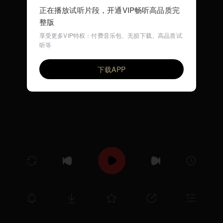
正在播放试听片段，开通VIP畅听高品质完
整版
享受更多VIP特权：付费音乐包、无损下载、高品质试
听等
Reversed
VIP
Luna combo
下载APP