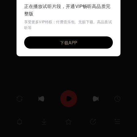
正在播放试听片段，开通VIP畅听高品质完
整版
享受更多VIP特权：付费音乐包、无损下载、高品质试
听等
没有我也可以（伴奏）
VIP
黎lvlv
周冠宏
声声不息
下载APP