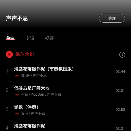
声声不息
关注
单曲
专辑
视频
播放全部
海棠花落碾作泥（节奏氛围版）
1
03:44
黎lvlv
/
声声不息
VIP
低谷后是广阔天地
2
03:31
何婧
/
PopDan
/
声声不息
VIP
惨败（伴奏）
3
02:53
五毛
/
声声不息
VIP
海棠花落碾作泥
4
03:31