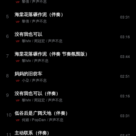
黎倩
/
声声不息
VIP
海棠花落碾作泥（伴奏）
5
03:31
黎倩
/
声声不息
VIP
没有我也可以
6
03:16
黎lvlv
/
周冠宏
/
声声不息
VIP
海棠花落碾作泥（伴奏 节奏氛围版）
7
03:44
黎lvlv
/
声声不息
VIP
妈妈的旧纺车
8
02:51
小朶
/
声声不息
VIP
没有我也可以（伴奏）
9
03:16
黎lvlv
/
周冠宏
/
声声不息
VIP
低谷后是广阔天地（伴奏）
10
03:31
何婧
/
PopDan
/
声声不息
VIP
主动联系（伴奏）
11
02:47