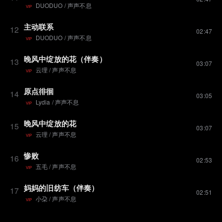
DUODUO
/
声声不息
VIP
主动联系
12
02:47
DUODUO
/
声声不息
VIP
晚风中绽放的花（伴奏）
13
03:07
云理
/
声声不息
VIP
原点徘徊
14
03:05
Lydia
/
声声不息
VIP
晚风中绽放的花
15
03:07
云理
/
声声不息
VIP
惨败
16
02:53
五毛
/
声声不息
VIP
妈妈的旧纺车（伴奏）
17
02:51
小朶
/
声声不息
VIP