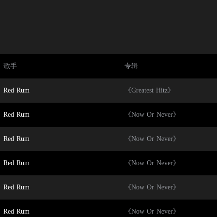
歌手
专辑
Red Rum
《Greatest Hitz》
Red Rum
《Now Or Never》
Red Rum
《Now Or Never》
Red Rum
《Now Or Never》
Red Rum
《Now Or Never》
Red Rum
《Now Or Never》