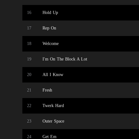
16
Hold Up
17
Rep On
18
Welcome
19
I'm On The Block A Lot
20
All I Know
21
Fresh
22
Twerk Hard
23
Outer Space
24
Get Em