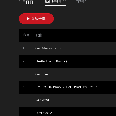
作品
热门单曲29
专辑2
播放全部

序号
歌曲
1
Get Money Bitch
2
Hustle Hard (Remix)
3
Get 'Em
4
I'm On Da Block A Lot [Prod. By Phil 4 Real]
5
24 Grind
6
Interlude 2