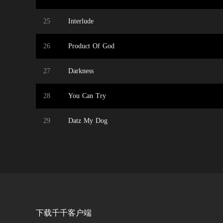
25
Interlude
26
Product Of God
27
Darkness
28
You Can Try
29
Datz My Dog
下载千千客户端