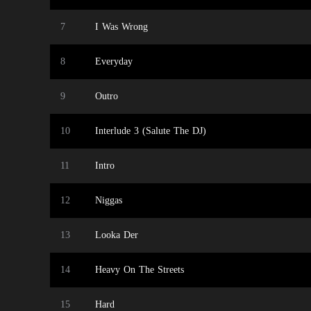
7
I Was Wrong
8
Everyday
9
Outro
10
Interlude 3 (Salute The DJ)
11
Intro
12
Niggas
13
Looka Der
14
Heavy On The Streets
15
Hard