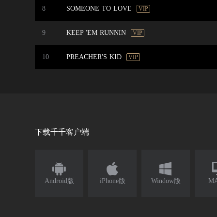
8
SOMEONE TO LOVE
VIP
9
KEEP 'EM RUNNIN
VIP
10
PREACHER'S KID
VIP
下载千千客户端



Android版
iPhone版
Window版
M