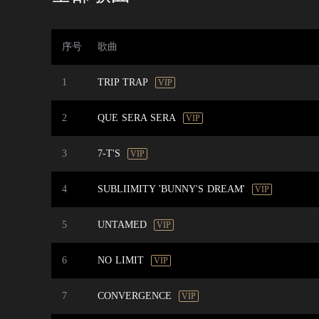
序号
歌曲
1
TRIP TRAP
VIP
2
QUE SERA SERA
VIP
3
7-T'S
VIP
4
SUBLIIMITY 'BUNNY'S DREAM'
VIP
5
UNTAMED
VIP
6
NO LIMIT
VIP
7
CONVERGENCE
VIP